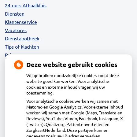
24-uurs Afhaalkluis
Diensten
Klantenservice
Vacatures
Dienstapotheek
Tips of klachten
Privacy
Deze website gebruikt cookies
Wij gebruiken noodzakelijke cookies zodat deze
website goed kan werken. Voor analytische
Contact
cookies en externe inhoud vragen wij uw
toestemming.
Voor analytische cookies werken wij samen met
Acdapha Apotheek Waterland-Oost
Matomo en Google Analytics. Voor externe inhoud
Heideweg 1B, 1132DA Volendam
werken wij samen met Google (Maps, Translate en
0299 - 36 83 24
Reviews), YouTube, Vimeo, Facebook, Instagram, X
(Twitter), Qualizorg, Patiëntenvertellen en
info@apotheekwaterlandoost.nl
ZorgkaartNederland. Deze partijen kunnen
Inschrijven
gegevens zoals uw IP-adres verwerken.