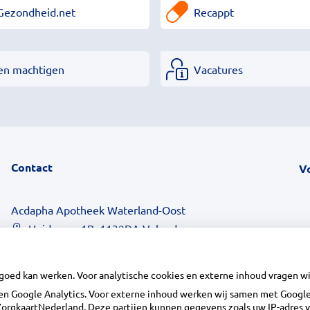
Gezondheid.net
Recappt
en machtigen
Vacatures
Contact
V
Acdapha Apotheek Waterland-Oost
Heideweg 1B, 1132DA Volendam
0299 - 36 83 24
info@apotheekwaterlandoost.nl
 goed kan werken. Voor analytische cookies en externe inhoud vragen 
Inschrijven
n Google Analytics. Voor externe inhoud werken wij samen met Google 
n ZorgkaartNederland. Deze partijen kunnen gegevens zoals uw IP-adres 