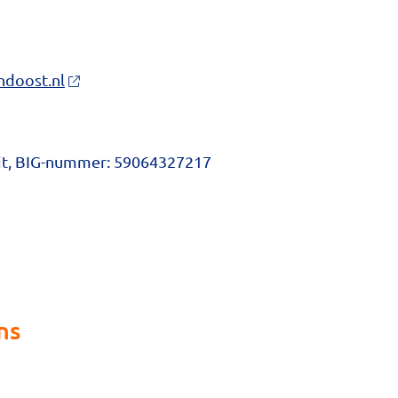
doost.nl
it, BIG-nummer: 59064327217
ns