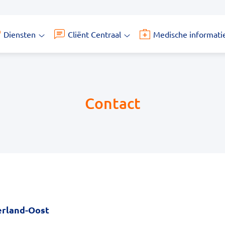
Diensten
Cliënt Centraal
Medische informati
Diensten
Cliënt
submenu
Centraal
submenu
Contact
rland-Oost