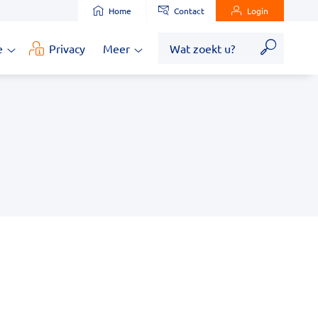
Home
Contact
Login
Zoek
e
Privacy
Meer
Medische
Meer
informatie
submenu
submenu