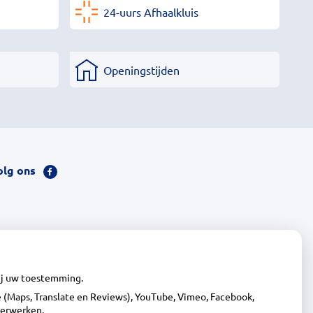
24-uurs Afhaalkluis
Openingstijden
olg ons
Bezoek
onze
facebook
pagina
wij uw toestemming.
(Maps, Translate en Reviews), YouTube, Vimeo, Facebook,
verwerken.