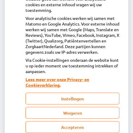
Contact
cookies en externe inhoud vragen wij uw
toestemming.
Voor analytische cookies werken wij samen met
Acdapha Apotheek Waterland-Oost
Matomo en Google Analytics. Voor externe inhoud
Heideweg 1B, 1132DA Volendam
werken wij samen met Google (Maps, Translate en
0299 - 36 83 24
Reviews), YouTube, Vimeo, Facebook, Instagram, X
(Twitter), Qualizorg, Patiëntenvertellen en
info@apotheekwaterlandoost.nl
ZorgkaartNederland. Deze partijen kunnen
Inschrijven
gegevens zoals uw IP-adres verwerken.
Via Cookie-instellingen onderaan de website kunt
u op ieder moment uw toestemming intrekken of
Centrale administratie
aanpassen.
Lees meer over onze Privacy- en
Cookieverklaring.
Heeft u vragen of opmerkingen over uw
toegestuurde rekening van de apotheek?
Instellingen
declaratie@acdaphagroep.nl
Weigeren
Accepteren