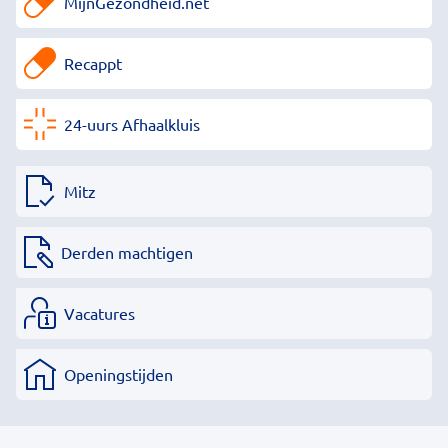
MijnGezondheid.net
Recappt
24-uurs Afhaalkluis
Mitz
Derden machtigen
Vacatures
Openingstijden