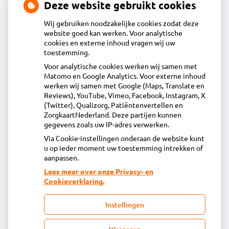
Deze website gebruikt cookies
Wij gebruiken noodzakelijke cookies zodat deze
website goed kan werken. Voor analytische
Contact
cookies en externe inhoud vragen wij uw
toestemming.
Voor analytische cookies werken wij samen met
Acdapha Apotheek Waterland-Oost
Matomo en Google Analytics. Voor externe inhoud
Heideweg 1B, 1132DA Volendam
werken wij samen met Google (Maps, Translate en
0299 - 36 83 24
Reviews), YouTube, Vimeo, Facebook, Instagram, X
(Twitter), Qualizorg, Patiëntenvertellen en
info@apotheekwaterlandoost.nl
ZorgkaartNederland. Deze partijen kunnen
Inschrijven
gegevens zoals uw IP-adres verwerken.
Via Cookie-instellingen onderaan de website kunt
u op ieder moment uw toestemming intrekken of
Centrale administratie
aanpassen.
Lees meer over onze Privacy- en
Cookieverklaring.
Heeft u vragen of opmerkingen over uw
toegestuurde rekening van de apotheek?
Instellingen
declaratie@acdaphagroep.nl