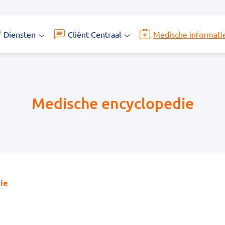
Diensten
Cliënt Centraal
Medische informati
Diensten
Cliënt
submenu
Centraal
submenu
Medische encyclopedie
ie