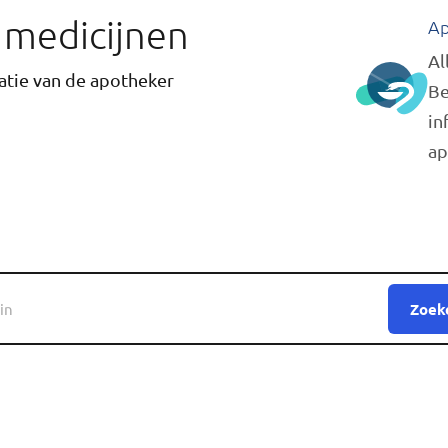
r medicijnen
Ap
Al
tie van de apotheker
Be
in
ap
Zoek