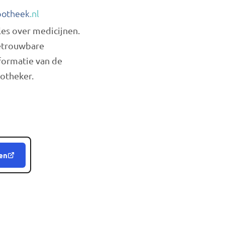
otheek
.nl
les over medicijnen.
trouwbare
formatie van de
otheker.
en