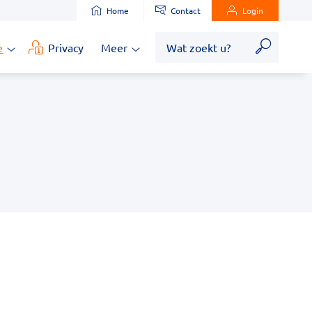
Home
Contact
Login
Zoek
e
Privacy
Meer
Medische
Meer
informatie
submenu
submenu