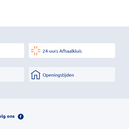
24-uurs Afhaalkluis
Openingstijden
olg ons
Bezoek
onze
facebook