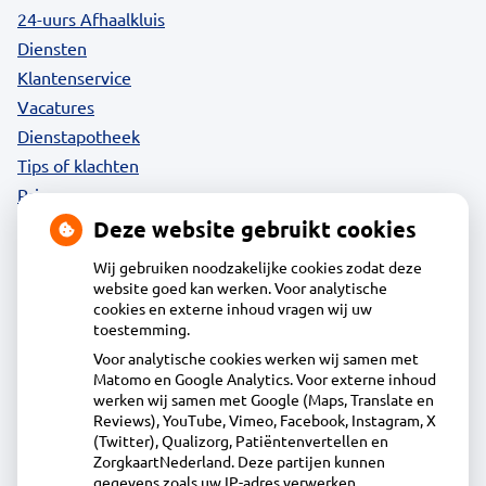
24-uurs Afhaalkluis
Diensten
Klantenservice
Vacatures
Dienstapotheek
Tips of klachten
Privacy
Deze website gebruikt cookies
Wij gebruiken noodzakelijke cookies zodat deze
website goed kan werken. Voor analytische
Contact
cookies en externe inhoud vragen wij uw
toestemming.
Voor analytische cookies werken wij samen met
Acdapha Apotheek Waterland-Oost
Matomo en Google Analytics. Voor externe inhoud
Heideweg 1B, 1132DA Volendam
werken wij samen met Google (Maps, Translate en
0299 - 36 83 24
Reviews), YouTube, Vimeo, Facebook, Instagram, X
(Twitter), Qualizorg, Patiëntenvertellen en
info@apotheekwaterlandoost.nl
ZorgkaartNederland. Deze partijen kunnen
Inschrijven
gegevens zoals uw IP-adres verwerken.