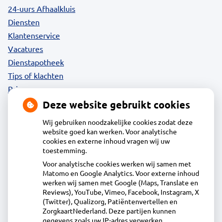
24-uurs Afhaalkluis
Diensten
Klantenservice
Vacatures
Dienstapotheek
Tips of klachten
Privacy
Deze website gebruikt cookies
Wij gebruiken noodzakelijke cookies zodat deze
website goed kan werken. Voor analytische
Contact
cookies en externe inhoud vragen wij uw
toestemming.
Voor analytische cookies werken wij samen met
Acdapha Apotheek Waterland-Oost
Matomo en Google Analytics. Voor externe inhoud
Heideweg 1B, 1132DA Volendam
werken wij samen met Google (Maps, Translate en
0299 - 36 83 24
Reviews), YouTube, Vimeo, Facebook, Instagram, X
(Twitter), Qualizorg, Patiëntenvertellen en
info@apotheekwaterlandoost.nl
ZorgkaartNederland. Deze partijen kunnen
Inschrijven
gegevens zoals uw IP-adres verwerken.