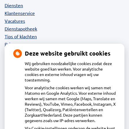
Diensten
Klantenservice
Vacatures
Dienstapotheek
Tips of klachten
Privacy
Deze website gebruikt cookies
Wij gebruiken noodzakelijke cookies zodat deze
website goed kan werken. Voor analytische
Contact
cookies en externe inhoud vragen wij uw
toestemming.
Voor analytische cookies werken wij samen met
Acdapha Apotheek Waterland-Oost
Matomo en Google Analytics. Voor externe inhoud
Heideweg 1B, 1132DA Volendam
werken wij samen met Google (Maps, Translate en
0299 - 36 83 24
Reviews), YouTube, Vimeo, Facebook, Instagram, X
(Twitter), Qualizorg, Patiëntenvertellen en
info@apotheekwaterlandoost.nl
ZorgkaartNederland. Deze partijen kunnen
Inschrijven
gegevens zoals uw IP-adres verwerken.
Via Cookie-instellingen onderaan de website kunt