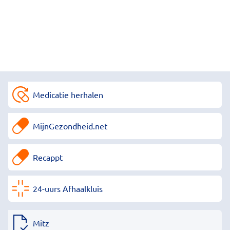
Medicatie herhalen
MijnGezondheid.net
Recappt
24-uurs Afhaalkluis
Mitz