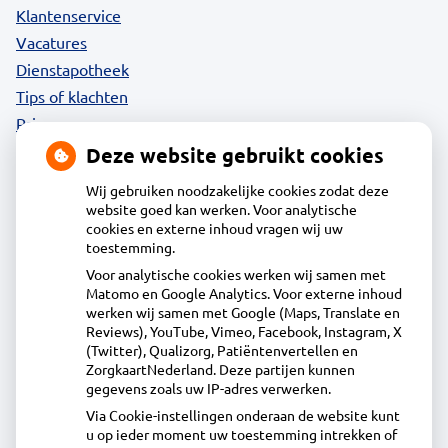
Klantenservice
Vacatures
Dienstapotheek
Tips of klachten
Privacy
Deze website gebruikt cookies
Wij gebruiken noodzakelijke cookies zodat deze
website goed kan werken. Voor analytische
Contact
cookies en externe inhoud vragen wij uw
toestemming.
Voor analytische cookies werken wij samen met
Acdapha Apotheek Waterland-Oost
Matomo en Google Analytics. Voor externe inhoud
Heideweg 1B, 1132DA Volendam
werken wij samen met Google (Maps, Translate en
0299 - 36 83 24
Reviews), YouTube, Vimeo, Facebook, Instagram, X
(Twitter), Qualizorg, Patiëntenvertellen en
info@apotheekwaterlandoost.nl
ZorgkaartNederland. Deze partijen kunnen
Inschrijven
gegevens zoals uw IP-adres verwerken.
Via Cookie-instellingen onderaan de website kunt
u op ieder moment uw toestemming intrekken of
Centrale administratie