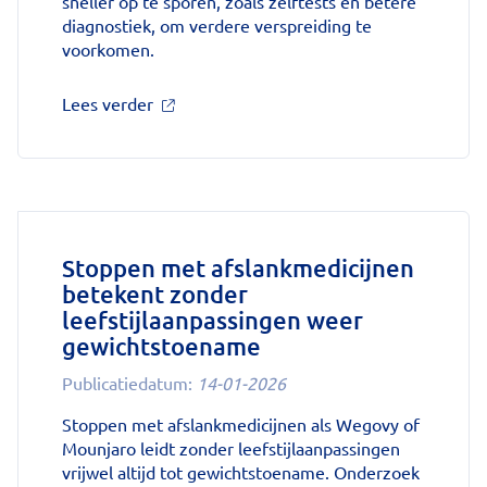
sneller op te sporen, zoals zelftests en betere
diagnostiek, om verdere verspreiding te
voorkomen.
over
Lees verder
'Schurft
sinds
corona
geen
vergeten
ziekte
meer:
Stoppen met afslankmedicijnen
aantal
betekent zonder
uitbraken
leefstijlaanpassingen weer
fors
gestegen'
gewichtstoename
op
Publicatiedatum:
14-01-2026
Nationale
zorggids
Stoppen met afslankmedicijnen als Wegovy of
Mounjaro leidt zonder leefstijlaanpassingen
vrijwel altijd tot gewichtstoename. Onderzoek