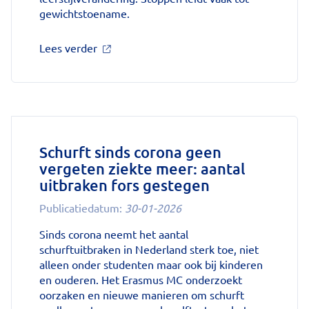
gewichtstoename.
over
Lees verder
'Sinds
huisartsen
afslankmedicijnen
mogen
voorschrijven,
neemt
gebruik
Schurft sinds corona geen
toe'
vergeten ziekte meer: aantal
op
uitbraken fors gestegen
Nationale
zorggids
Publicatiedatum:
30-01-2026
Sinds corona neemt het aantal
schurftuitbraken in Nederland sterk toe, niet
alleen onder studenten maar ook bij kinderen
en ouderen. Het Erasmus MC onderzoekt
oorzaken en nieuwe manieren om schurft