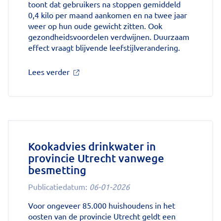
toont dat gebruikers na stoppen gemiddeld
0,4 kilo per maand aankomen en na twee jaar
weer op hun oude gewicht zitten. Ook
gezondheidsvoordelen verdwijnen. Duurzaam
effect vraagt blijvende leefstijlverandering.
over
Lees verder
'Stoppen
met
afslankmedicijnen
betekent
zonder
leefstijlaanpassingen
weer
Kookadvies drinkwater in
gewichtstoename'
provincie Utrecht vanwege
op
besmetting
Nationale
zorggids
Publicatiedatum:
06-01-2026
Voor ongeveer 85.000 huishoudens in het
oosten van de provincie Utrecht geldt een