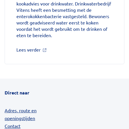
kookadvies voor drinkwater. Drinkwaterbedrijf
Vitens heeft een besmetting met de
enterokokkenbacterie vastgesteld. Bewoners
wordt geadviseerd water eerst te koken
voordat het wordt gebruikt om te drinken of
eten te bereiden.
over
Lees verder
'Kookadvies
drinkwater
in
provincie
Utrecht
vanwege
besmetting'
Direct naar
op
Nationale
zorggids
Adres, route en
openingstijden
Contact