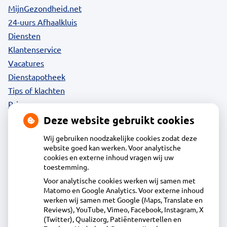
MijnGezondheid.net
24-uurs Afhaalkluis
Diensten
Klantenservice
Vacatures
Dienstapotheek
Tips of klachten
Privacy
Deze website gebruikt cookies
Wij gebruiken noodzakelijke cookies zodat deze
website goed kan werken. Voor analytische
Contact
cookies en externe inhoud vragen wij uw
toestemming.
Voor analytische cookies werken wij samen met
Acdapha Apotheek Waterland-Oost
Matomo en Google Analytics. Voor externe inhoud
Heideweg 1B, 1132DA Volendam
werken wij samen met Google (Maps, Translate en
0299 - 36 83 24
Reviews), YouTube, Vimeo, Facebook, Instagram, X
(Twitter), Qualizorg, Patiëntenvertellen en
info@apotheekwaterlandoost.nl